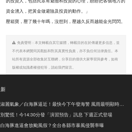
的投資人，包括民眾有避險和投資的心理，紛紛把各個地方的
資金湧入，把黃金做避險及投資的動作。」
壓箱寶，壓了幾十年嗎，沒想到，壓越久反而越能金光閃閃。
免責聲明：本文轉載自其它媒體，轉載目的在於傳遞更多信息，並
不代表本網贊同其觀點和對其真實性負責，亦不負任何法律責任。本
站所有資源全部收集於互聯網，分享目的僅供大家學習與參考，如有
版權或知識產權侵犯等，請給我們留言。
最新
淑麗氣象／白海豚逼近！最快今下午發海警 風雨最明顯時間
曝
別驚慌！今14:30分發「演習預告」訊息 下週正式登場
白海豚進逼會放颱風假？全台各縣市暴風侵襲率曝