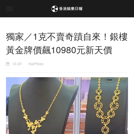
獨家／1克不賣奇蹟自來！銀樓
黃金牌價飆10980元新天價
10-20
HaiPress