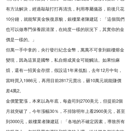
有方法解決，經過敲敲打打再清洗，利用專屬儀器，前後只花
10分鐘，就能幫黃金恢復原貌，銀樓業者陳建廷：「這個我們
也可以做專門保養跟清潔，在純度一樣的狀況下，其實你的金
價是一樣的。」
但萬一手中拿的，央行發行紀念金幣，萬萬不可拿到銀樓熔金
變現，因為這算是國幣，私自熔成黃金可能觸法。如果怕麻
煩，還有一招黃金存摺，假設這1年來低點，去年12月中旬，
當時買入1986元，再用目前2817元賣出，砸10萬元就能賺價
差4萬2。
金價驚驚漲，本來以為年底，每盎司到2700美元，但提前2個
月就突破了，今年漲幅30％，不排除明年上看2900美元，甚至
到3000元，銀樓業者陳建廷：「各地的不確定因素，導致所有