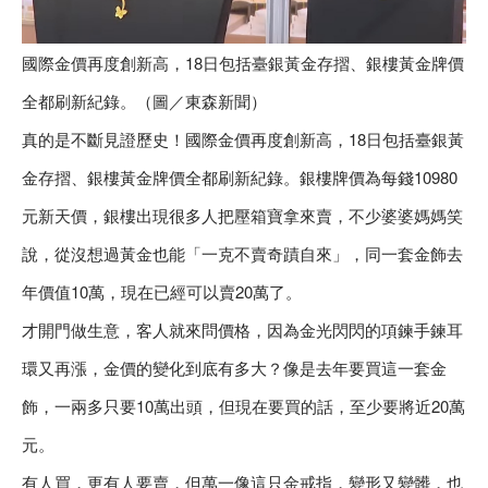
國際金價再度創新高，18日包括臺銀黃金存摺、銀樓黃金牌價
全都刷新紀錄。（圖／東森新聞）
真的是不斷見證歷史！國際金價再度創新高，18日包括臺銀黃
金存摺、銀樓黃金牌價全都刷新紀錄。銀樓牌價為每錢10980
元新天價，銀樓出現很多人把壓箱寶拿來賣，不少婆婆媽媽笑
說，從沒想過黃金也能「一克不賣奇蹟自來」，同一套金飾去
年價值10萬，現在已經可以賣20萬了。
才開門做生意，客人就來問價格，因為金光閃閃的項鍊手鍊耳
環又再漲，金價的變化到底有多大？像是去年要買這一套金
飾，一兩多只要10萬出頭，但現在要買的話，至少要將近20萬
元。
有人買，更有人要賣，但萬一像這只金戒指，變形又變髒，也