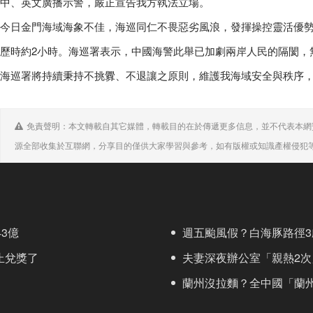
中、英文廣播示警，嚴正宣告我方執法立場。
今日金門海域海象不佳，海巡同仁不畏惡劣風浪，發揮操控靈活優勢
歷時約2小時。海巡署表示，中國海警此舉已加劇兩岸人民的隔閡，
海巡署將持續秉持不挑釁、不退讓之原則，維護我海域安全與秩序
免責聲明：本文轉載自其它媒體，轉載目的在於傳遞更多信息，並不代表本網
源全部收集於互聯網，分享目的僅供大家學習與參考，如有版權或知識產權侵犯
3億
週五颱風假？白海豚路徑3
止兌獎了
夫妻深夜辦公室「親熱2次
蘭州沒拉麵？全中國「蘭