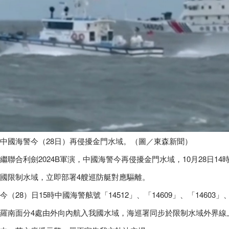
中國海警今（28日）再侵擾金門水域。（圖／東森新聞）
繼聯合利劍2024B軍演，中國海警今再侵擾金門水域，10月28日
國限制水域，立即部署4艘巡防艇對應驅離。
今（28）日15時中國海警舷號「14512」、「14609」、「1460
羅南面分4處由外向內航入我國水域，海巡署同步於限制水域外界線