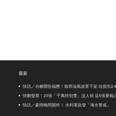
最新
快訊／台糖開告福懋！致癌油風波害下架 估損失2.4
快翻發票！23張「千萬特別獎」沒人領 這5張要截
快訊／豪雨晚間開炸！ 水利署急發「淹水警戒」