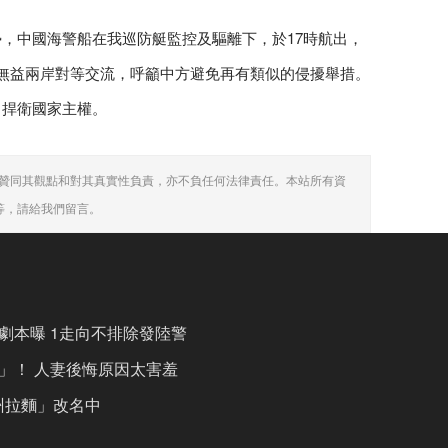
，中國海警船在我巡防艇監控及驅離下，於17時航出，
無益兩岸對等交流，呼籲中方避免再有類似的侵擾舉措。
，捍衛國家主權。
贊同其觀點和對其真實性負責，亦不負任何法律責任。本站所有資
等，請給我們留言。
劇本曝 1走向不排除發陸警
」！ 人妻後悔原因太害羞
州拉麵」改名中