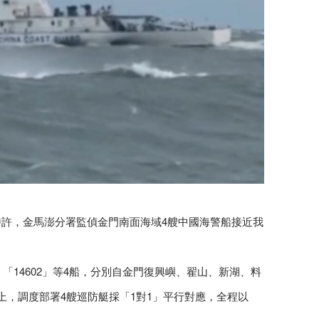
14時許，金馬澎分署監偵金門南面海域4艘中國海警船接近我
3」、「14602」等4船，分別自金門復興嶼、翟山、新湖、料
上，調度部署4艘巡防艇採「1對1」平行對應，全程以