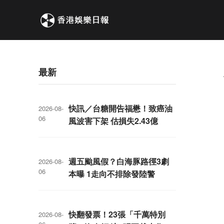
最新
快訊／台糖開告福懋！致癌油
2026-08-
06
風波害下架 估損失2.43億
週五颱風假？白海豚路徑3劇
2026-08-
06
本曝 1走向不排除發陸警
快翻發票！23張「千萬特別
2026-08-