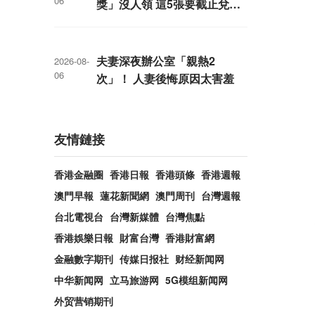
06
獎」沒人領 這5張要截止兌獎
了
夫妻深夜辦公室「親熱2
2026-08-
06
次」！ 人妻後悔原因太害羞
友情鏈接
香港金融圈
香港日報
香港頭條
香港週報
澳門早報
蓮花新聞網
澳門周刊
台灣週報
台北電視台
台灣新媒體
台灣焦點
香港娛樂日報
財富台灣
香港財富網
金融數字期刊
传媒日报社
财经新闻网
中华新闻网
立马旅游网
5G模组新闻网
外贸营销期刊