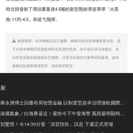
時北韓發射了彈頭重量達4.5噸的新型戰術彈道導彈「火星
炮-11丙-4.5」和巡弋飛彈。
免責聲明：本文轉載自其它媒體，轉載目的在於傳遞更多信息，並
不代表本網贊同其觀點和對其真實性負責，亦不負任何法律責任。本
站所有資源全部收集於互聯網，分享目的僅供大家學習與參考，如有
版權或知識產權侵犯等，請給我們留言。
最新
蔣永洲博士回臺布局智慧金融 以制度型資本治理接軌國際市
場
淑麗氣象／白海豚逼近！最快今下午發海警 風雨最明顯時間
曝
別驚慌！今14:30分發「演習預告」訊息 下週正式登場