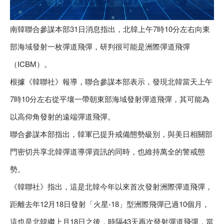
南韓聯合參謀本部31日消息指出，北韓上午7時10分左右向東
部海域發射一枚彈道飛彈，研判很可能是洲際彈道飛彈
（ICBM）。
根據《韓聯社》報導，聯合參謀本部表示，發現北韓當天上午
7時10分左右從平壤一帶朝東部海域發射彈道飛彈，其可能為
以高仰角發射的遠端彈道飛彈。
聯合參謀本部指出，韓軍已提升戒備態勢級別，與美日相關部
門密切共享北韓彈道導彈資訊的同時，也維持萬全的警戒態
勢。
《韓聯社》指出，這是北韓今年以來首次發射洲際彈道飛彈，
距離去年12月18日發射「火星-18」型洲際飛彈已過10個月，
這也是北韓繼上月18日之後，時隔43天再次發射彈道飛彈，當