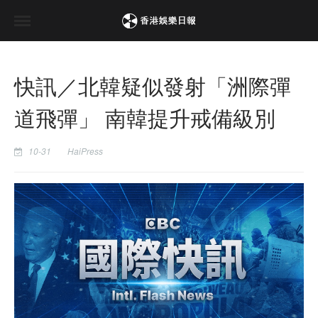
快訊／北韓疑似發射「洲際彈
道飛彈」 南韓提升戒備級別
10-31
HaiPress