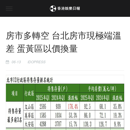
房市多轉空 台北房市現極端溫
差 蛋黃區以價換量
06-13
IDOPRESS