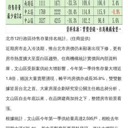
北市12行政區待售存量排名統計。(住商提供)
近期房市走入冷淡期，惟台北市房價仍未顯著出現下修，更有
房市熱度擴大至蛋白區趨勢。住商機構統計實價與內部資料
庫，文山區受新案供給大增影響，今年第一季待售存量大增近
1.8倍，雖說大量賣壓湧現，帷平均房價亦成長35.8%，雙雙數
據皆居台北之首。大家房屋企劃研究室公關主任賴志昶分析，
文山區自去年底以來，在品牌建商加持之下，整體房市前景看
漲。
根據統計，文山區今年第一季供給量高達2,595戶，相較去年