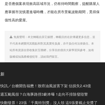
是否應個案表現衝高區域市況，仍有待時間觀察，提醒購屋人
應掌握市況慎選進場時機，才能在房市景氣波動期間，覓得保
值性高的愛屋。
免責聲明：本文轉載自其它媒體，轉載目的在於傳遞更多信息，並
不代表本網贊同其觀點和對其真實性負責，亦不負任何法律責任。本
站所有資源全部收集於互聯網，分享目的僅供大家學習與參考，如有
版權或知識產權侵犯等，請給我們留言。
最新
快訊／台糖開告福懋！致癌油風波害下架 估損失2.43億
週五颱風假？白海豚路徑3劇本曝 1走向不排除發陸警
快翻發票！23張「千萬特別獎」沒人領 這5張要截止兌獎了