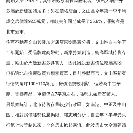
同期大漲176.4%，其中若觀察新舊屋齡發現，供給大增部分
多屬於新建案體居多；另在價格層面，文山區今年第一季平均
成交房價達92.5萬元，相較去年同期成長了35.8%，漲勢亦是
北市冠軍。
住商不動產文山興隆加盟店店東劉書豪分析，文山區自去年下
半年開始，受品牌建商帶動，新案持續創造，衝高區域待售存
量，帷由於周邊新案多具實力，因此雖說新案價位較屬高段，
但仍讓北市換屋型買方願意買單，目前整體而言，文山區新案
行情約每坪100~110萬元，房價漲勢較明顯，但若為中古華
廈、電梯產品，單價仍在7字頭左右，漲勢未如新案驚人。
另觀察統計，北市待售存量較少行政區，如南港、中正及中山
區，相對房價漲勢也屬侷限。賴志昶分析，自去年下半年受央
行第七波管制以來，全台房市掀起寒流，此波房市大空頭延續