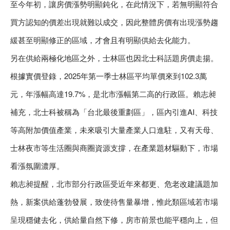
至今年初，讓房價漲勢明顯鈍化，在此情況下，若無明顯符合
買方認知的價差出現就難以成交，因此整體房價有出現漲勢趨
緩甚至明顯修正的區域，才會且有明顯供給去化能力。
另在供給兩極化地區之外，士林區也因北士科話題房價走揚。
根據實價登錄，2025年第一季士林區平均單價來到102.3萬
元，年漲幅高達19.7%，是北市漲幅第二高的行政區。賴志昶
補充，北士科被稱為「台北最後重劃區」，區內引進AI、科技
等高附加價值產業，未來吸引大量產業人口進駐，又有天母、
士林夜市等生活圈與商圈資源支撐，在產業題材驅動下，市場
看漲氛圍濃厚。
賴志昶提醒，北市部分行政區受近年來都更、危老改建議題加
熱，新案供給蓬勃發展，致使待售量暴增，惟此類區域若市場
呈現穩健去化，供給量自然下修，房市前景也能平穩向上，但