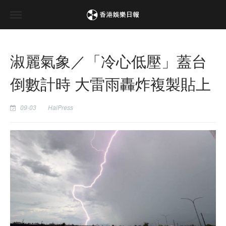
淑麗氣象／「冷心低壓」蓋台
倒數計時 大雷雨轟炸複製貼上
09-03
HaiPress