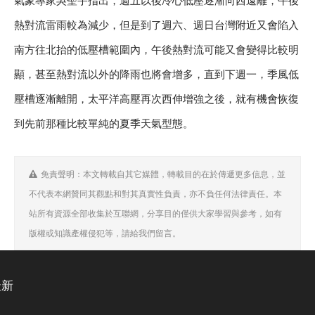
熱對流雷雨較為減少，但是到了週六、週日台灣附近又會陷入
南方往北抬的低壓槽範圍內，午後熱對流可能又會變得比較明
顯，甚至熱對流以外的降雨也將會增多，直到下週一，季風低
壓槽逐漸離開，太平洋高壓再次西伸增強之後，就有機會恢復
到先前那種比較單純的夏季天氣型態。
免責聲明：本文轉載自其它媒體，轉載目的在於傳遞更多信息，並
不代表本網贊同其觀點和對其真實性負責，亦不負任何法律責任。本
站所有資源全部收集於互聯網，分享目的僅供大家學習與參考，如有
版權或知識產權侵犯等，請給我們留言。
最新