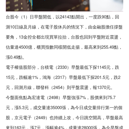
台股今（1）日早盤開低，以24143點開出，一度跌90點，回
測10日線及月線，在電子股休兵的情況下，由金融股擔任撐盤
要角，13金控全都出現買單拉抬，台股也回到平盤附近震盪，
估量達4500億，櫃買指數同樣開低走揚，最高來到255.49點，
漲0.49點。
電子權值股部分，台積電（2330）早盤最低下探1145元，跌
15元，跌幅逾1%，鴻海（2317）早盤最低下探201.5元，跌2
元，回測月線，聯發科（2454）則平盤震盪，報1370元。
今盤面焦點為宏達電（2498）早盤強漲7%，股價來到75.7
元，漲5.3元，成交量達35000張，為今日成交量排行第一的個
股，京元電子（2449）也持續上攻，今日跳空開高，早盤最高
來到163元，漲7元，漲幅逾4%，成量達28000張，為今早盤成