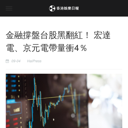
金融撐盤台股黑翻紅！ 宏達
電、京元電帶量衝4％
09-04
HaiPress