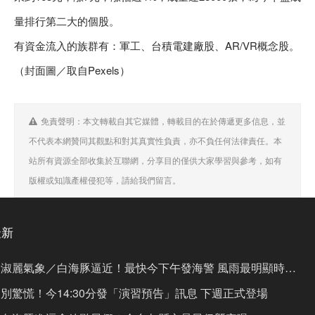
量排行第二大的個股。
有資金流入的族群有：軍工、台積電建廠股、AR/VR概念股。
（封面圖／取自Pexels）
免責聲明：本文轉載自其它媒體，轉載目的在於傳遞更多信息，並
不代表本網贊同其觀點和對其真實性負責，亦不負任何法律責任。本
站所有資源全部收集於互聯網，分享目的僅供大家學習與參考，如有
版權或知識產權侵犯等，請給我們留言。
最新
淑麗氣象／白海豚逼近！最快今下午發海警 風雨最明顯時間
曝
別驚慌！今14:30分發「演習預告」訊息 下週正式登場