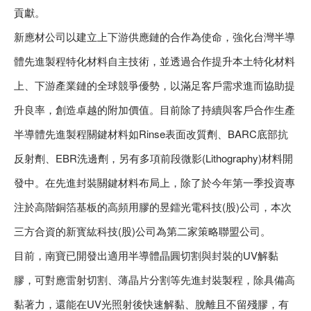
貢獻。
新應材公司以建立上下游供應鏈的合作為使命，強化台灣半導
體先進製程特化材料自主技術，並透過合作提升本土特化材料
上、下游產業鏈的全球競爭優勢，以滿足客戶需求進而協助提
升良率，創造卓越的附加價值。目前除了持續與客戶合作生產
半導體先進製程關鍵材料如Rinse表面改質劑、BARC底部抗
反射劑、EBR洗邊劑，另有多項前段微影(Lithography)材料開
發中。在先進封裝關鍵材料布局上，除了於今年第一季投資專
注於高階銅箔基板的高頻用膠的昱鐳光電科技(股)公司，本次
三方合資的新寳紘科技(股)公司為第二家策略聯盟公司。
目前，南寶已開發出適用半導體晶圓切割與封裝的UV解黏
膠，可對應雷射切割、薄晶片分割等先進封裝製程，除具備高
黏著力，還能在UV光照射後快速解黏、脫離且不留殘膠，有