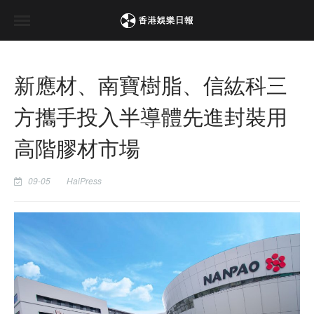
新應材、南寶樹脂、信紘科三
方攜手投入半導體先進封裝用
高階膠材市場
09-05
HaiPress