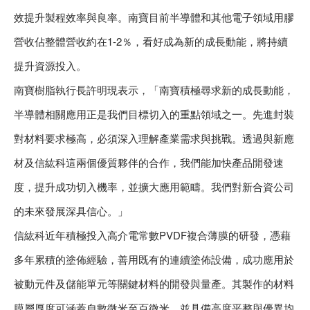
效提升製程效率與良率。南寶目前半導體和其他電子領域用膠
營收佔整體營收約在1-2％，看好成為新的成長動能，將持續
提升資源投入。
南寶樹脂執行長許明現表示，「南寶積極尋求新的成長動能，
半導體相關應用正是我們目標切入的重點領域之一。先進封裝
對材料要求極高，必須深入理解產業需求與挑戰。透過與新應
材及信紘科這兩個優質夥伴的合作，我們能加快產品開發速
度，提升成功切入機率，並擴大應用範疇。我們對新合資公司
的未來發展深具信心。」
信紘科近年積極投入高介電常數PVDF複合薄膜的研發，憑藉
多年累積的塗佈經驗，善用既有的連續塗佈設備，成功應用於
被動元件及儲能單元等關鍵材料的開發與量產。其製作的材料
膜層厚度可涵蓋自數微米至百微米，並具備高度平整與優異均