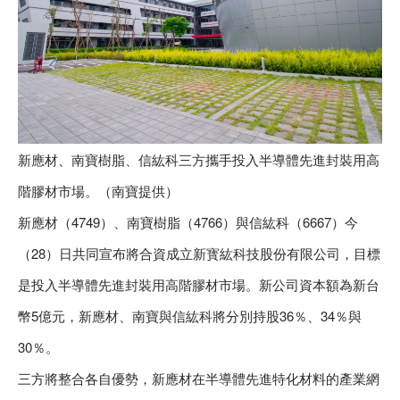
新應材、南寶樹脂、信紘科三方攜手投入半導體先進封裝用高
階膠材市場。（南寶提供）
新應材（4749）、南寶樹脂（4766）與信紘科（6667）今
（28）日共同宣布將合資成立新寳紘科技股份有限公司，目標
是投入半導體先進封裝用高階膠材市場。新公司資本額為新台
幣5億元，新應材、南寶與信紘科將分別持股36％、34％與
30％。
三方將整合各自優勢，新應材在半導體先進特化材料的產業網