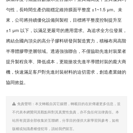
勻性，長時間生產仍能穩定維持膜面平整度 ±1~1.5 μm。未
來，公司將持續優化設備與製程，目標將平整度控制提升至
±1 μm 以下，以滿足更嚴苛的應用需求。為追求全方位發展，
將結合國內頂尖的高分子膠料研發與製造實力，積極布局高階
半導體膠帶塗層領域。透過強強聯合，不僅協助先進封裝業者
提升製程良率、降低成本，更能搶攻先進半導體封裝的龐大商
機，快速滿足客戶對先進封裝材料的迫切需求，創造產業鏈的
協同效益。
免責聲明：本文轉載自其它媒體，轉載目的在於傳遞更多信息，並
不代表本網贊同其觀點和對其真實性負責，亦不負任何法律責任。本
站所有資源全部收集於互聯網，分享目的僅供大家學習與參考，如有
版權或知識產權侵犯等，請給我們留言。