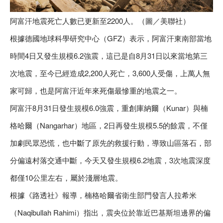
阿富汗地震死亡人數已更新至2200人。（圖／美聯社）
根據德國地球科學研究中心（GFZ）表示，阿富汗東南部當地
時間4日又發生規模6.2強震，這已是自8月31日以來當地第三
次地震，至今已經造成2,200人死亡，3,600人受傷，上萬人無
家可歸，也是阿富汗近年來死傷最慘重的地震之一。
阿富汗8月31日發生規模6.0強震，重創庫納爾（Kunar）與楠
格哈爾（Nangarhar）地區，2日再發生規模5.5的餘震，不僅
加劇民眾恐慌，也中斷了原先的救援行動，導致山區落石，部
分偏遠村落交通中斷，今天又發生規模6.2地震，3次地震深度
都僅10公里左右，屬於淺層地震。
根據《路透社》報導，楠格哈爾省衛生部門發言人拉希米
（Naqibullah Rahimi）指出，震央位於靠近巴基斯坦邊界的偏