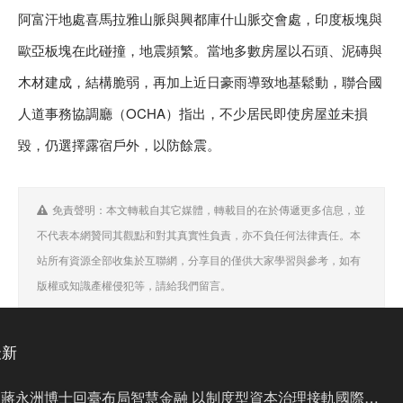
阿富汗地處喜馬拉雅山脈與興都庫什山脈交會處，印度板塊與
歐亞板塊在此碰撞，地震頻繁。當地多數房屋以石頭、泥磚與
木材建成，結構脆弱，再加上近日豪雨導致地基鬆動，聯合國
人道事務協調廳（OCHA）指出，不少居民即使房屋並未損
毀，仍選擇露宿戶外，以防餘震。
免責聲明：本文轉載自其它媒體，轉載目的在於傳遞更多信息，並
不代表本網贊同其觀點和對其真實性負責，亦不負任何法律責任。本
站所有資源全部收集於互聯網，分享目的僅供大家學習與參考，如有
版權或知識產權侵犯等，請給我們留言。
最新
蔣永洲博士回臺布局智慧金融 以制度型資本治理接軌國際市