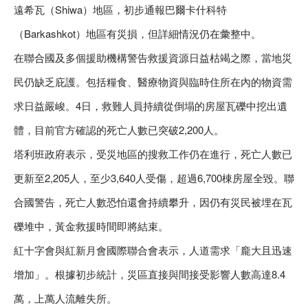
遠希瓦（Shiwa）地區，初步通報巴爾卡什科特
（Barkashkot）地區有災損，但詳細情況仍在彙整中。
在聯合國及多個援助機構警告救援資源日益枯竭之際，當地災
民仍缺乏庇護。包括糧食、醫療物資與臨時住所在內的物資需
求日益嚴峻。4日，救難人員持續從倒塌的房屋瓦礫中挖出遺
體，目前官方確認的死亡人數已突破2,200人。
塔利班政府表示，受災地區的搜救工作仍在進行，死亡人數已
更新至2,205人，至少3,640人受傷，超過6,700棟房屋全毀。聯
合國警告，死亡人數恐怕還會持續攀升，因仍有災民被埋在瓦
礫堆中，黃金救援時間即將結束。
紅十字會與紅新月會國際聯合會表示，人道需求「龐大且迅速
增加」。根據初步統計，災區直接與間接受影響人數高達8.4
萬，上萬人流離失所。