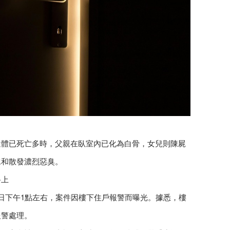
遺體已死亡多時，父親在臥室內已化為白骨，女兒則陳屍
水和散發濃烈惡臭。
路上
日下午1點左右，案件因樓下住戶報警而曝光。據悉，樓
報警處理。