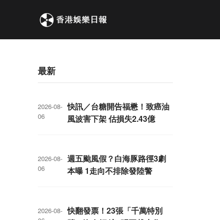
最新
快訊／台糖開告福懋！致癌油
2026-08-
06
風波害下架 估損失2.43億
週五颱風假？白海豚路徑3劇
2026-08-
06
本曝 1走向不排除發陸警
快翻發票！23張「千萬特別
2026-08-