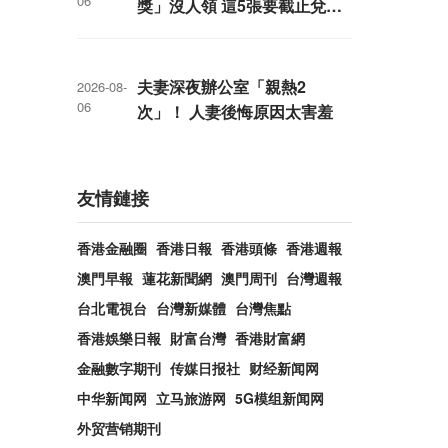
06
獎」沒人領 這5張要截止兌獎
了
夫妻深夜辦公室「親熱2
2026-08-
06
次」！ 人妻後悔原因太害羞
友情鏈接
香港金融圈
香港日報
香港頭條
香港週報
澳門早報
蓮花新聞網
澳門周刊
台灣週報
台北電視台
台灣新媒體
台灣焦點
香港娛樂日報
財富台灣
香港財富網
金融數字期刊
传媒日报社
财经新闻网
中华新闻网
立马旅游网
5G模组新闻网
外贸营销期刊