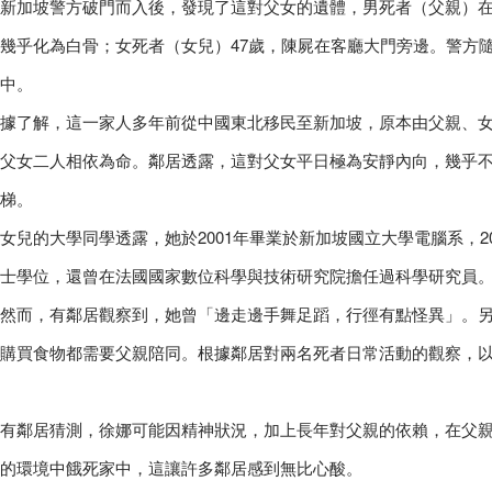
新加坡警方破門而入後，發現了這對父女的遺體，男死者（父親）
幾乎化為白骨；女死者（女兒）47歲，陳屍在客廳大門旁邊。警方
中。
據了解，這一家人多年前從中國東北移民至新加坡，原本由父親、女
父女二人相依為命。鄰居透露，這對父女平日極為安靜內向，幾乎
梯。
女兒的大學同學透露，她於2001年畢業於新加坡國立大學電腦系，2
士學位，還曾在法國國家數位科學與技術研究院擔任過科學研究員
然而，有鄰居觀察到，她曾「邊走邊手舞足蹈，行徑有點怪異」。
購買食物都需要父親陪同。根據鄰居對兩名死者日常活動的觀察，
有鄰居猜測，徐娜可能因精神狀況，加上長年對父親的依賴，在父
的環境中餓死家中，這讓許多鄰居感到無比心酸。