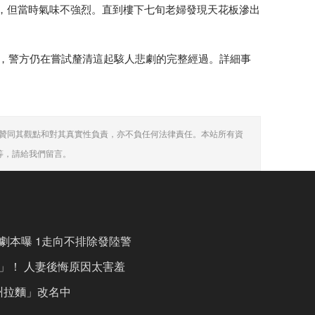
，但當時氣味不強烈。直到樓下七旬老婦發現天花板滲出
屬，警方仍在嘗試釐清這起駭人悲劇的完整經過。詳細事
贊同其觀點和對其真實性負責，亦不負任何法律責任。本站所有資
等，請給我們留言。
劇本曝 1走向不排除發陸警
」！ 人妻後悔原因太害羞
州拉麵」改名中