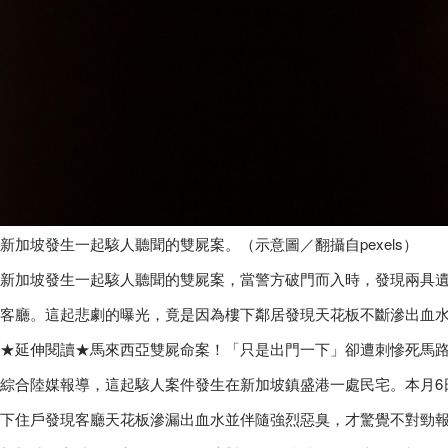
新加坡發生一起駭人聽聞的雙屍案。（示意圖／翻攝自pexels）
新加坡發生一起駭人聽聞的雙屍案，當警方破門而入時，發現兩具
客廳。這起悲劇的曝光，竟是因為樓下鄰居發現天花板不斷滲出血
★延伸閱讀★馬來西亞雙屍命案！「只是出門一下」卻遭刺慘死馬
綜合陸媒報導，這起駭人案件發生在新加坡鎮盛港一處民宅。本月6
下住戶發現客廳天花板滲漏出血水並伴隨強烈惡臭，才驚覺不對勁