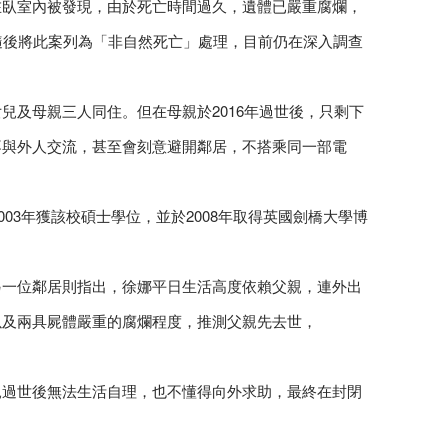
在臥室內被發現，由於死亡時間過久，遺體已嚴重腐爛，
隨後將此案列為「非自然死亡」處理，目前仍在深入調查
兒及母親三人同住。但在母親於2016年過世後，只剩下
不與外人交流，甚至會刻意避開鄰居，不搭乘同一部電
003年獲該校碩士學位，並於2008年取得英國劍橋大學博
。
另一位鄰居則指出，徐娜平日生活高度依賴父親，連外出
以及兩具屍體嚴重的腐爛程度，推測父親先去世，
親過世後無法生活自理，也不懂得向外求助，最終在封閉