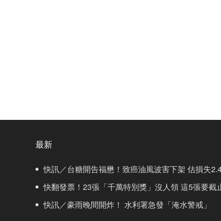
最新
快訊／台糖開告福懋！致癌油風波害下架 估損失2.4
快翻發票！23張「千萬特別獎」沒人領 這5張要截
快訊／豪雨晚間開炸！ 水利署急發「淹水警戒」