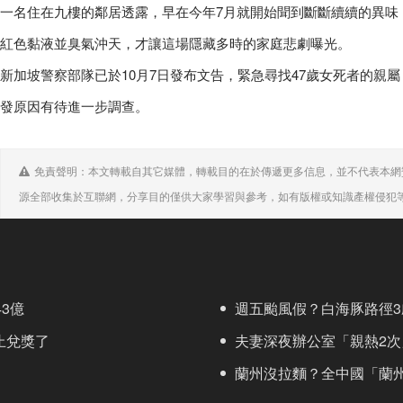
一名住在九樓的鄰居透露，早在今年7月就開始聞到斷斷續續的異味
紅色黏液並臭氣沖天，才讓這場隱藏多時的家庭悲劇曝光。
新加坡警察部隊已於10月7日發布文告，緊急尋找47歲女死者的親
發原因有待進一步調查。
免責聲明：本文轉載自其它媒體，轉載目的在於傳遞更多信息，並不代表本網
源全部收集於互聯網，分享目的僅供大家學習與參考，如有版權或知識產權侵犯
3億
週五颱風假？白海豚路徑3
止兌獎了
夫妻深夜辦公室「親熱2次
蘭州沒拉麵？全中國「蘭