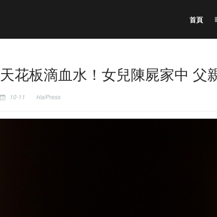
首頁
天花板滴血水！女兒陳屍家中 父
10-11
HaiPress