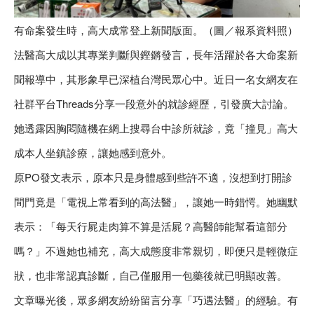
有命案發生時，高大成常登上新聞版面。（圖／報系資料照）
法醫高大成以其專業判斷與鏗鏘發言，長年活躍於各大命案新
聞報導中，其形象早已深植台灣民眾心中。近日一名女網友在
社群平台Threads分享一段意外的就診經歷，引發廣大討論。
她透露因胸悶隨機在網上搜尋台中診所就診，竟「撞見」高大
成本人坐鎮診療，讓她感到意外。
原PO發文表示，原本只是身體感到些許不適，沒想到打開診
間門竟是「電視上常看到的高法醫」，讓她一時錯愕。她幽默
表示：「每天行屍走肉算不算是活屍？高醫師能幫看這部分
嗎？」不過她也補充，高大成態度非常親切，即便只是輕微症
狀，也非常認真診斷，自己僅服用一包藥後就已明顯改善。
文章曝光後，眾多網友紛紛留言分享「巧遇法醫」的經驗。有