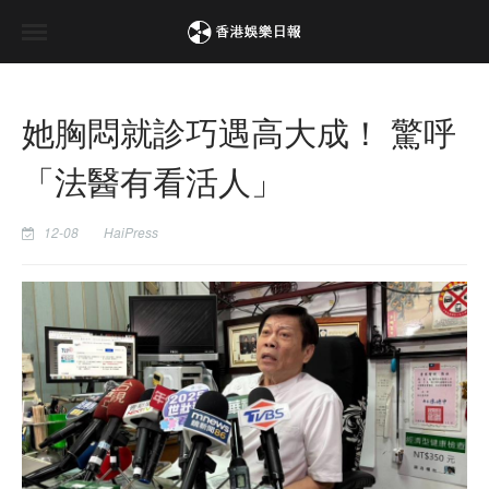
她胸悶就診巧遇高大成！ 驚呼
「法醫有看活人」
12-08
HaiPress