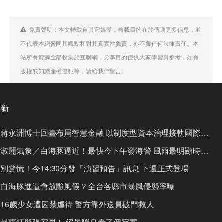
免責聲明：本文轉載自其它媒體，轉載目的在於傳遞更多信息，並
不代表本網贊同其觀點和對其真實性負責，亦不負任何法律責任。本
站所有資源全部收集於互聯網，分享目的僅供大家學習與參考，如有
版權或知識產權侵犯等，請給我們留言。
最新
蔣永洲博士回臺布局智慧金融 以制度型資本治理接軌國際市
場
淑麗氣象／白海豚逼近！最快今下午發海警 風雨最明顯時間
曝
別驚慌！今14:30分發「演習預告」訊息 下週正式登場
白海豚進逼會放颱風假？全台各縣市暴風侵襲率曝
16歲少女遭囚禁虐待 警方靠外送員破門救人
暴雨狂襲張家界！ 絕景隱身看了個寂寞