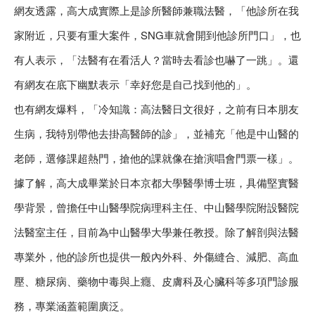
網友透露，高大成實際上是診所醫師兼職法醫，「他診所在我
家附近，只要有重大案件，SNG車就會開到他診所門口」，也
有人表示，「法醫有在看活人？當時去看診也嚇了一跳」。還
有網友在底下幽默表示「幸好您是自己找到他的」。
也有網友爆料，「冷知識：高法醫日文很好，之前有日本朋友
生病，我特別帶他去掛高醫師的診」，並補充「他是中山醫的
老師，選修課超熱門，搶他的課就像在搶演唱會門票一樣」。
據了解，高大成畢業於日本京都大學醫學博士班，具備堅實醫
學背景，曾擔任中山醫學院病理科主任、中山醫學院附設醫院
法醫室主任，目前為中山醫學大學兼任教授。除了解剖與法醫
專業外，他的診所也提供一般內外科、外傷縫合、減肥、高血
壓、糖尿病、藥物中毒與上癮、皮膚科及心臟科等多項門診服
務，專業涵蓋範圍廣泛。