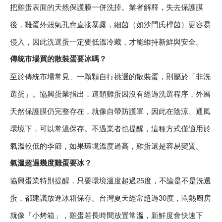
把雞蛋表面的天然保護膜一併洗掉。業者解釋，失去保護膜
後，雞蛋外殼氣孔會直接暴露，細菌（如沙門氏桿菌）更容易
侵入，因此洗選蛋一定要低溫冷藏，才能維持新鮮與安全。
傳統市場買的散裝蛋要冰嗎？
至於傳統市場常見、一顆顆自行挑選的散裝蛋，則屬於「非洗
選蛋」。協興蛋業指出，這類雞蛋因沒有經過洗選程序，外層
天然保護膜仍完整存在，就像自帶防護罩，因此在陰涼、通風
環境下，可以常溫保存。不過業者也提醒，這種方式僅適用於
氣溫較低的季節，如果環境溫度過高，雞蛋還是容易變質。
氣溫超過幾度雞蛋要冰？
協興蛋業特別提醒，只要環境溫度超過25度，不論是不是洗選
蛋，都建議放進冰箱保存。台灣夏天經常超過30度，悶熱廚房
就像「小烤箱」，雞蛋若長時間放置常溫，新鮮度會快速下