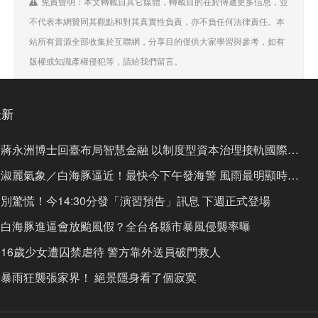
免責聲明：本文轉載自其它媒體，轉載目的在於傳遞更多信息，並
不代表本網贊同其觀點和對其真實性負責，亦不負任何法律責任。本
站所有資源全部收集於互聯網，分享目的僅供大家學習與參考，如有
版權或知識產權侵犯等，請給我們留言。
最新
蔣永洲博士回臺布局智慧金融 以制度型資本治理接軌國際市
場
淑麗氣象／白海豚逼近！最快今下午發海警 風雨最明顯時間
曝
別驚慌！今14:30分發「演習預告」訊息 下週正式登場
白海豚進逼會放颱風假？全台各縣市暴風侵襲率曝
16歲少女遭囚禁虐待 警方靠外送員破門救人
暴雨狂襲張家界！ 絕景隱身看了個寂寞