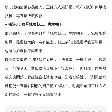
膜，讓細菌更容易侵入。正確方式應該是以乾布或紙巾簡單擦
拭後，再直接冷藏保存。
● 秘訣3：雞蛋鈍端朝上、尖端朝下
放冰箱時，記得要將雞蛋「鈍端朝上、尖端朝下」。協興蛋業
解釋，雞蛋較大的一端有氣室，朝上放能讓雞蛋呼吸更順暢，
也有助於延長保鮮期限。
協興蛋業最後也總結保存原則，「洗選蛋」一律冷藏；「散裝
蛋」則在冬天、通風陰涼環境下可常溫保存，但只要天氣炎熱
或廚房悶熱，就建議直接冰進冰箱。業者也笑說，「別再讓媽
媽把蛋一直塞在悶熱的廚房櫃子裡啦！」呼籲民眾用正確方式
保存雞蛋，一起守護全家腸胃健康。